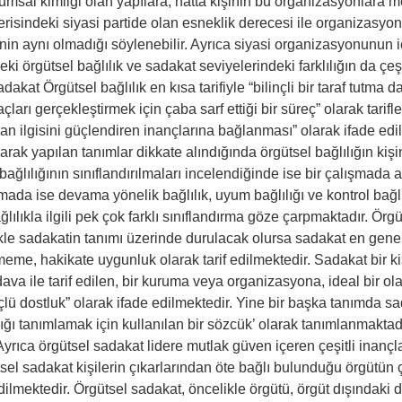
msal kimliği olan yapılara, hatta kişinin bu organizasyonlara m
isindeki siyasi partide olan esneklik derecesi ile organizasyon
in aynı olmadığı söylenebilir. Ayrıca siyasi organizasyonunun i
eki örgütsel bağlılık ve sadakat seviyelerindeki farklılığın da çe
kat Örgütsel bağlılık en kısa tarifiyle “bilinçli bir taraf tutma 
ları gerçekleştirmek için çaba sarf ettiği bir süreç” olarak tarifl
olan ilgisini güçlendiren inançlarına bağlanması” olarak ifade edi
ak yapılan tanımlar dikkate alındığında örgütsel bağlılığın kişi
ağlılığının sınıflandırılmaları incelendiğinde ise bir çalışmada ah
mada ise devama yönelik bağlılık, uyum bağlılığı ve kontrol bağlıl
ğlılıkla ilgili pek çok farklı sınıflandırma göze çarpmaktadır. Ör
ikle sadakatin tanımı üzerinde durulacak olursa sadakat en gen
eme, hakikate uygunluk olarak tarif edilmektedir. Sadakat bir kişi
va ile tarif edilen, bir kuruma veya organizasyona, ideal bir o
çlü dostluk” olarak ifade edilmektedir. Yine bir başka tanımda sa
ılığı tanımlamak için kullanılan bir sözcük’ olarak tanımlanmakt
yrıca örgütsel sadakat lidere mutlak güven içeren çeşitli inançla
ütsel sadakat kişilerin çıkarlarından öte bağlı bulunduğu örgütün ç
dilmektedir. Örgütsel sadakat, öncelikle örgütü, örgüt dışındaki 