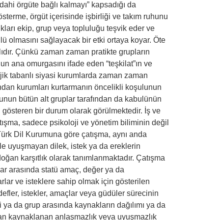
dahi örgüte bağlı kalmayı” kapsadığı da
sterme, örgüt içerisinde işbirliği ve takım ruhunu
kları ekip, grup veya topluluğu teşvik eder ve
ü olmasını sağlayacak bir etki ortaya koyar. Öte
ıdır. Çünkü zaman zaman pratikte grupların
onun ana omurgasını ifade eden “teşkilat”ın ve
lojik tabanlı siyasi kurumlarda zaman zaman
an kurumları kurtarmanın öncelikli koşulunun
nunun bütün alt gruplar tarafından da kabulünün
ı gösteren bir durum olarak görülmektedir. İş ve
tışma, sadece psikoloji ve yönetim biliminin değil
. Türk Dil Kurumuna göre çatışma, aynı anda
iyle uyuşmayan dilek, istek ya da ereklerin
oğan karşıtlık olarak tanımlanmaktadır. Çatışma
plar arasında statü amaç, değer ya da
rlar ve isteklere sahip olmak için gösterilen
defler, istekler, amaçlar veya güdüler sürecinin
şi ya da grup arasında kaynakların dağılımı ya da
arından kaynaklanan anlaşmazlık veya uyuşmazlık