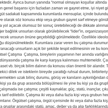
ektedir. Ayrıca bunun yanında “normal olmayan koşullar altında 
 genel başarısı için fazladan zaman ve gayret etme, iyi niyet gö
ca örgüt sadakati kapsamında kurumlarda mensuplar, içinde bulundu
ave olarak söz konusu ekip veya grubun gayret sarf etmeye gönüll
 yol açacak olumsuz bir sonuç üretebileceği de dikkate alınmal
iğer bağlılık unsurları olarak görülebilecek “lider”in, organizasy
tirecek unsurun önüne geçebildiği görülmektedir. Özellikle ideo
u düşünülmektedir. Kurumlara zarar veren bu çatışma durumund
ranacağı unsurların açık bir şekilde tespit edilmesinin ve bu ko
gütsel Çatışma Çatışma, bireylerin yaşamının her anında varlığın
iç dünyasında çatışma ile karşı karşıya kalınması muhtemeldir. Ça
aset vb. birçok bilim dalının da konusu olan önemli bir alandır
ekici dilek ve isteklerin bireyde yarattığı ruhsal durum, birbirler
rmekten uzak bilinç durumu, görüş ve kanıların aykırılığından d
a kişi ya da grup arasında bölüşülmesi ile yine bu kişi ya da gru
lışmada ise çatışma; çeşitli kaynaklar, güç, statü, inançlar, çıka
tarif edilebilir. Çatışma iki veya daha fazla kişi veya grubun he
lanır. Örgütsel çatışma, örgüt içerisinde iki veya daha fazla ki
veya gruplar arasındaki statü, amaç, değer ya da algı farklılıkl