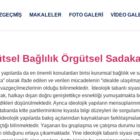
ZGEÇMIŞ
MAKALELER
FOTO GALERI
VIDEO GAL
tsel Bağlılık Örgütsel Sadak
 yapılarda da en önemli konulardan birisi kurumsal bağlılık ve s
 olarak ifade edilen ve verilen mücadelenin “idealde ulaşılmaya
zgeçilmezlerinin olduğu bilinmektedir. İdeolojik tabanlı siyasi
ak, halkayı dışarı doğru genişlettikçe esnekliği yumuşatmakla b
kleri düşünülmektedir. Ayrıca ideolojik yapıların mensuplarının
tabanda kitle partilerininkine kıyasla bilgi düzeyleri ile sorgula
deolojik yapılarda bakış açılarından kaynaklanan farklılaşmala
 açtığı bilinmektedir. Yaşanan bu gruplaşma ve çatışma durumu is
mli olduğunu ortaya çıkarmaktadır. Yine ideolojik tabanlı siyasi 