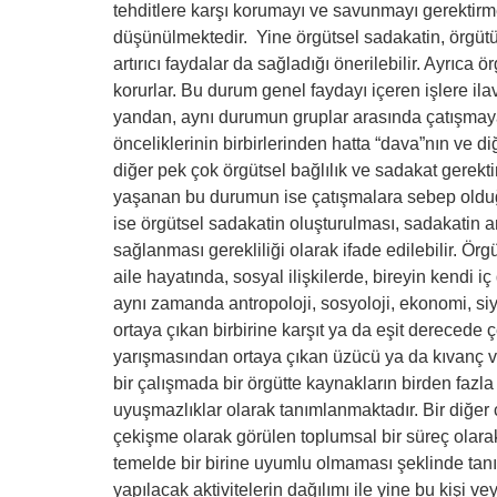
tehditlere karşı korumayı ve savunmayı gerektirm
düşünülmektedir. Yine örgütsel sadakatin, örgütün
artırıcı faydalar da sağladığı önerilebilir. Ayrı
korurlar. Bu durum genel faydayı içeren işlere il
yandan, aynı durumun gruplar arasında çatışmaya
önceliklerinin birbirlerinden hatta “dava”nın ve d
diğer pek çok örgütsel bağlılık ve sadakat gerek
yaşanan bu durumun ise çatışmalara sebep olduğ
ise örgütsel sadakatin oluşturulması, sadakatin a
sağlanması gerekliliği olarak ifade edilebilir. Ör
aile hayatında, sosyal ilişkilerde, bireyin kendi 
aynı zamanda antropoloji, sosyoloji, ekonomi, siy
ortaya çıkan birbirine karşıt ya da eşit derecede ç
yarışmasından ortaya çıkan üzücü ya da kıvanç ve
bir çalışmada bir örgütte kaynakların birden fazl
uyuşmazlıklar olarak tanımlanmaktadır. Bir diğer ça
çekişme olarak görülen toplumsal bir süreç olarak 
temelde bir birine uyumlu olmaması şeklinde tanım
yapılacak aktivitelerin dağılımı ile yine bu kişi 