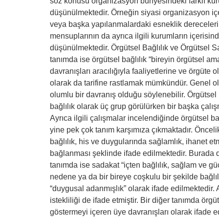
söz konusu organizasyon bünyesindeki farklı kuru
düşünülmektedir. Örneğin siyasi organizasyon içer
veya başka yapılanmalardaki esneklik derecelerin
mensuplarının da ayrıca ilgili kurumların içerisind
düşünülmektedir. Örgütsel Bağlılık ve Örgütsel Sada
tanımda ise örgütsel bağlılık “bireyin örgütsel amaç
davranışları aracılığıyla faaliyetlerine ve örgüte 
olarak da tarifine rastlamak mümkündür. Genel olar
olumlu bir davranış olduğu söylenebilir. Örgütsel b
bağlılık olarak üç grup görülürken bir başka çalış
Ayrıca ilgili çalışmalar incelendiğinde örgütsel ba
yine pek çok tanım karşımıza çıkmaktadır. Öncel
bağlılık, his ve duygularında sağlamlık, ihanet etm
bağlanması şeklinde ifade edilmektedir. Burada da
tanımda ise sadakat “içten bağlılık, sağlam ve gü
nedene ya da bir bireye coşkulu bir şekilde bağl
“duygusal adanmışlık” olarak ifade edilmektedir. A
istekliliği de ifade etmiştir. Bir diğer tanımda örg
göstermeyi içeren üye davranışları olarak ifade e