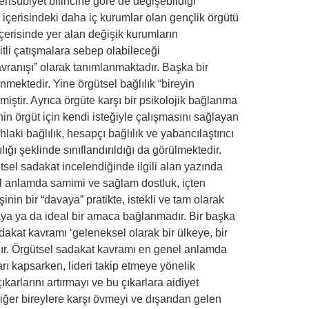
ensubiyet bilincine göre de değişebildiği
 içerisindeki daha iç kurumlar olan gençlik örgütü
çerisinde yer alan değişik kurumların
şitli çatışmalara sebep olabileceği
davranışı” olarak tanımlanmaktadır. Başka bir
enmektedir. Yine örgütsel bağlılık “bireyin
lmiştir. Ayrıca örgüte karşı bir psikolojik bağlanma
nin örgüt için kendi isteğiyle çalışmasını sağlayan
laki bağlılık, hesapçı bağlılık ve yabancılaştırıcı
ığı şeklinde sınıflandırıldığı da görülmektedir.
gütsel sadakat incelendiğinde ilgili alan yazında
el anlamda samimi ve sağlam dostluk, içten
nin bir “davaya” pratikte, istekli ve tam olarak
laya ya da ideal bir amaca bağlanmadır. Bir başka
dakat kavramı ‘geleneksel olarak bir ülkeye, bir
adır. Örgütsel sadakat kavramı en genel anlamda
rı kapsarken, lideri takip etmeye yönelik
ıkarlarını artırmayı ve bu çıkarlara aidiyet
diğer bireylere karşı övmeyi ve dışarıdan gelen